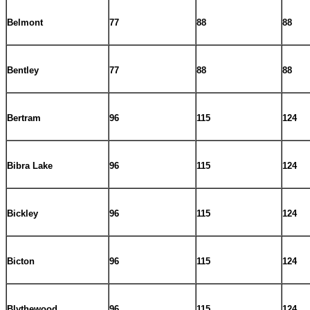
Belmont
77
88
88
Bentley
77
88
88
Bertram
96
115
124
Bibra Lake
96
115
124
Bickley
96
115
124
Bicton
96
115
124
Blythewood
96
115
124